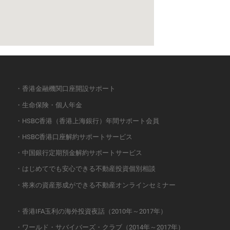
・香港金融機関口座開設サポート
・生命保険・個人年金
・HSBC香港（香港上海銀行）年間サポート会員
・HSBC香港口座解約サポートサービス
・中国銀行定期預金解約サポートサービス
・はじめてでも安心できる不動産投資個別相談
・将来の資産形成ができる不動産オンラインセミナー
・香港IFA玉利の海外投資夜話（2010年～2017年）
・ワールド・サバイバーズ・クラブ（2014年～2017年）