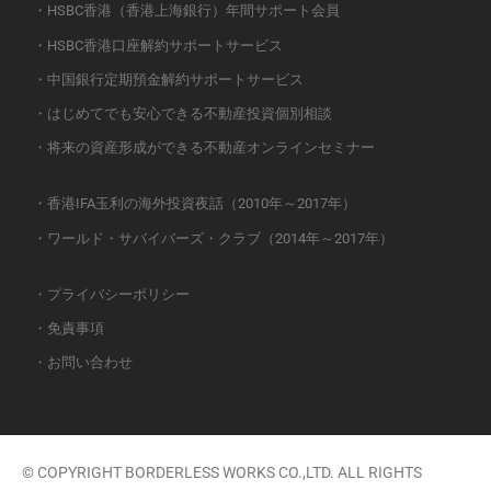
・HSBC香港（香港上海銀行）年間サポート会員
・HSBC香港口座解約サポートサービス
・中国銀行定期預金解約サポートサービス
・はじめてでも安心できる不動産投資個別相談
・将来の資産形成ができる不動産オンラインセミナー
・香港IFA玉利の海外投資夜話（2010年～2017年）
・ワールド・サバイバーズ・クラブ（2014年～2017年）
・プライバシーポリシー
・免責事項
・お問い合わせ
© COPYRIGHT BORDERLESS WORKS CO.,LTD. ALL RIGHTS