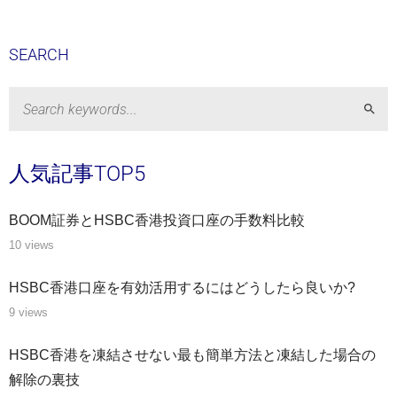
SEARCH
Sear
人気記事TOP5
BOOM証券とHSBC香港投資口座の手数料比較
10 views
HSBC香港口座を有効活用するにはどうしたら良いか?
9 views
HSBC香港を凍結させない最も簡単方法と凍結した場合の
解除の裏技