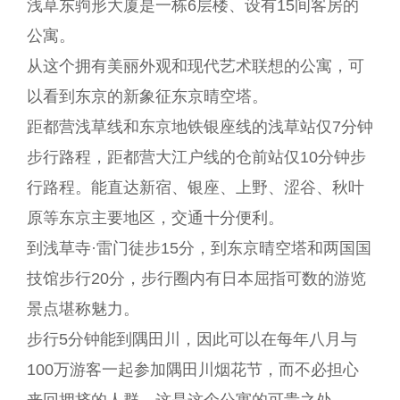
浅草东驹形大厦是一栋6层楼、设有15间客房的
公寓。
从这个拥有美丽外观和现代艺术联想的公寓，可
以看到东京的新象征东京晴空塔。
距都营浅草线和东京地铁银座线的浅草站仅7分钟
步行路程，距都营大江户线的仓前站仅10分钟步
行路程。能直达新宿、银座、上野、涩谷、秋叶
原等东京主要地区，交通十分便利。
到浅草寺·雷门徒步15分，到东京晴空塔和两国国
技馆步行20分，步行圈内有日本屈指可数的游览
景点堪称魅力。
步行5分钟能到隅田川，因此可以在每年八月与
100万游客一起参加隅田川烟花节，而不必担心
来回拥挤的人群。这是这个公寓的可贵之处。