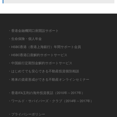
・香港金融機関口座開設サポート
・生命保険・個人年金
・HSBC香港（香港上海銀行）年間サポート会員
・HSBC香港口座解約サポートサービス
・中国銀行定期預金解約サポートサービス
・はじめてでも安心できる不動産投資個別相談
・将来の資産形成ができる不動産オンラインセミナー
・香港IFA玉利の海外投資夜話（2010年～2017年）
・ワールド・サバイバーズ・クラブ（2014年～2017年）
・プライバシーポリシー