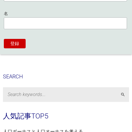
名
SEARCH
Sear
人気記事TOP5
人口ボーナスと人口オーナスを考える