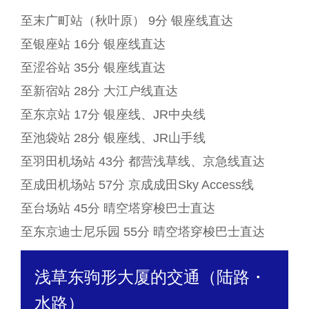
至末广町站（秋叶原） 9分 银座线直达
至银座站 16分 银座线直达
至涩谷站 35分 银座线直达
至新宿站 28分 大江户线直达
至东京站 17分 银座线、JR中央线
至池袋站 28分 银座线、JR山手线
至羽田机场站 43分 都营浅草线、京急线直达
至成田机场站 57分 京成成田Sky Access线
至台场站 45分 晴空塔穿梭巴士直达
至东京迪士尼乐园 55分 晴空塔穿梭巴士直达
浅草东驹形大厦的交通 （陆路・
水路）