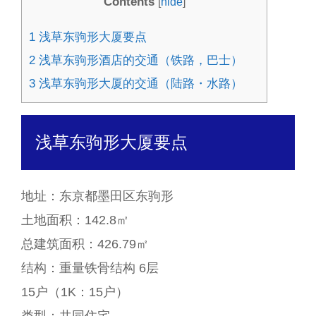
Contents
[
hide
]
1
浅草东驹形大厦要点
2
浅草东驹形酒店的交通（铁路，巴士）
3
浅草东驹形大厦的交通 （陆路・水路）
浅草东驹形大厦要点
地址：东京都墨田区东驹形
土地面积：142.8㎡
总建筑面积：426.79㎡
结构：重量铁骨结构 6层
15户（1K：15户）
类型：共同住宅