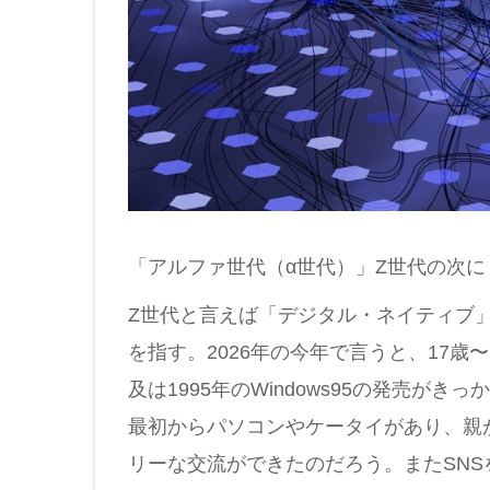
「アルファ世代（α世代）」Z世代の次
Z世代と言えば「デジタル・ネイティブ」と
を指す。2026年の今年で言うと、17
及は1995年のWindows95の発売
最初からパソコンやケータイがあり、親
リーな交流ができたのだろう。またSN