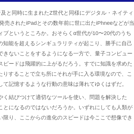
普及と同時に生まれたZ世代と同様にデジタル・ネイティ
売されたiPadとその数年前に世に出たiPhneeなどが
ブというところか。おそらくα世代が10〜20代のうち
間の知能を超えるシンギュラリティが起こり、勝手に自己
できないことをするようになる一方で、量子コンピュー
スピードは飛躍的に上がるだろう。すでに知識を求めた
いたりすることで立ち所にそれが手に入る環境なので、こ
して記憶するような行動の意味は薄れてゆくはずだ。
やく結びつけて適切なツールを使い、問題を解決した
ことになるのではないだろうか。いずれにしても人類が
い限り、ここからの進化のスピードは今ここで想像でき