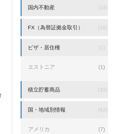
国内不動産
(14)
FX（為替証拠金取引）
(18)
ビザ・居住権
(1)
エストニア
(1)
積立貯蓄商品
(33)
け
国・地域別情報
(92)
アメリカ
(7)