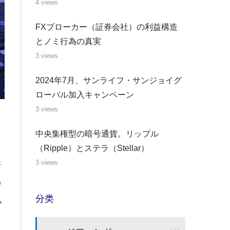
4 views
FXブローカー（証券会社）の利益構造
とノミ行為の真実
3 views
2024年7月、サンライフ・サンジョイグ
ローバル加入キャンペーン
3 views
中央集権型の暗号通貨。リップル
（Ripple）とステラ（Stellar）
3 views
普
の
分类
ム