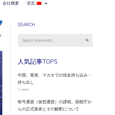
会社概要
语言:
SEARCH
w
Search
人気記事TOP5
中国、香港、マカオでの現金持ち込み・
持ち出し
7 views
暗号通貨（仮想通貨）の課税。国税庁か
らの正式発表とその解釈について