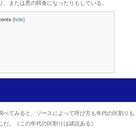
り、または悪の餌食になったりもしている。
tents
[
hide
]
調べてみると、ソースによって呼び方も年代の区割りも
じだ。（この年代の区割りは諸説ある）