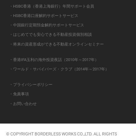
・HSBC香港（香港上海銀行）年間サポート会員
・HSBC香港口座解約サポートサービス
・中国銀行定期預金解約サポートサービス
・はじめてでも安心できる不動産投資個別相談
・将来の資産形成ができる不動産オンラインセミナー
・香港IFA玉利の海外投資夜話（2010年～2017年）
・ワールド・サバイバーズ・クラブ（2014年～2017年）
・プライバシーポリシー
・免責事項
・お問い合わせ
© COPYRIGHT BORDERLESS WORKS CO.,LTD. ALL RIGHTS