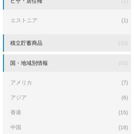
ビザ・居住権
(1)
エストニア
(1)
積立貯蓄商品
(33)
国・地域別情報
(92)
アメリカ
(7)
アジア
(6)
香港
(15)
中国
(18)