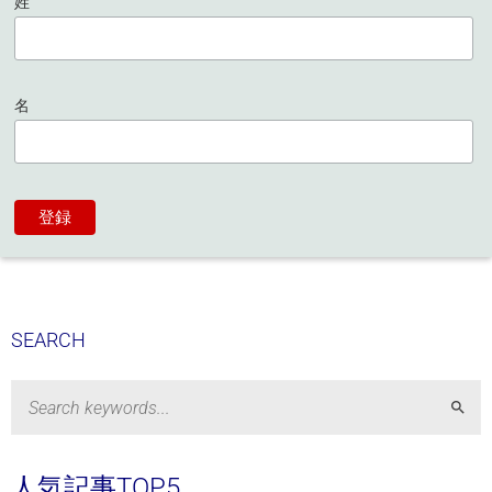
姓
名
SEARCH
Sear
人気記事TOP5