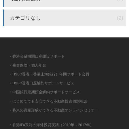
カテゴリなし
(2)
・香港金融機関口座開設サポート
・生命保険・個人年金
・HSBC香港（香港上海銀行）年間サポート会員
・HSBC香港口座解約サポートサービス
・中国銀行定期預金解約サポートサービス
・はじめてでも安心できる不動産投資個別相談
・将来の資産形成ができる不動産オンラインセミナー
・香港IFA玉利の海外投資夜話（2010年～2017年）