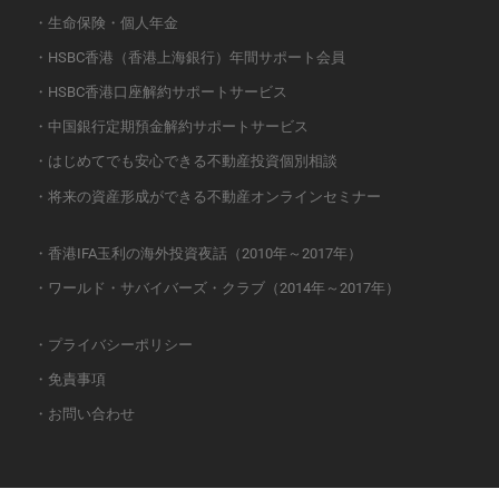
・生命保険・個人年金
・HSBC香港（香港上海銀行）年間サポート会員
・HSBC香港口座解約サポートサービス
・中国銀行定期預金解約サポートサービス
・はじめてでも安心できる不動産投資個別相談
・将来の資産形成ができる不動産オンラインセミナー
・香港IFA玉利の海外投資夜話（2010年～2017年）
・ワールド・サバイバーズ・クラブ（2014年～2017年）
・プライバシーポリシー
・免責事項
・お問い合わせ