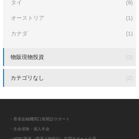
タイ
(9)
オーストリア
(1)
カナダ
(1)
物販現物投資
(3)
カテゴリなし
(2)
・香港金融機関口座開設サポート
・生命保険・個人年金
・HSBC香港（香港上海銀行）年間サポート会員