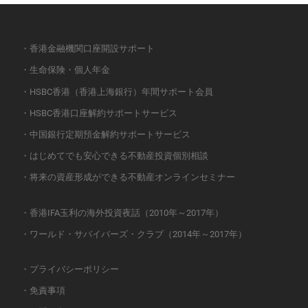
・香港金融機関口座開設サポート
・生命保険・個人年金
・HSBC香港（香港上海銀行）年間サポート会員
・HSBC香港口座解約サポートサービス
・中国銀行定期預金解約サポートサービス
・はじめてでも安心できる不動産投資個別相談
・将来の資産形成ができる不動産オンラインセミナー
・香港IFA玉利の海外投資夜話（2010年～2017年）
・ワールド・サバイバーズ・クラブ（2014年～2017年）
・プライバシーポリシー
・免責事項