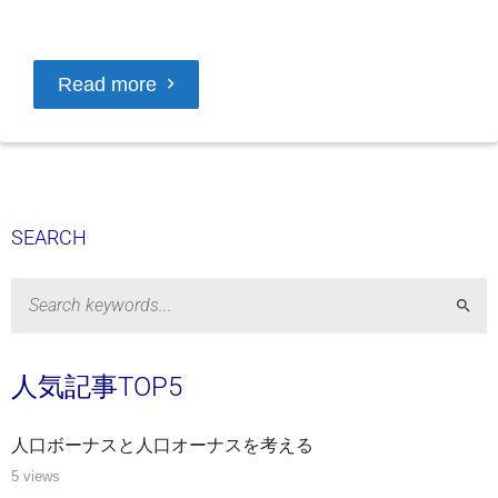
Read more
SEARCH
Sear
人気記事TOP5
人口ボーナスと人口オーナスを考える
5 views