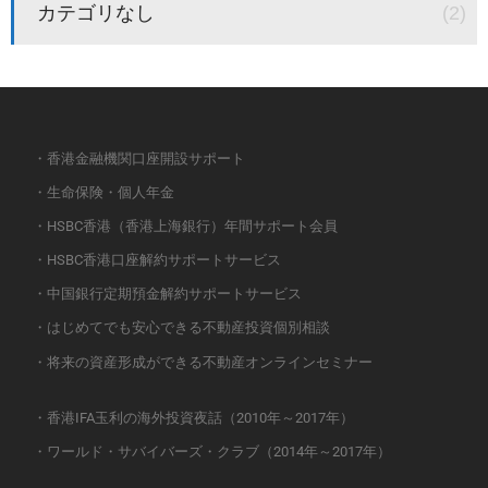
カテゴリなし
(2)
・香港金融機関口座開設サポート
・生命保険・個人年金
・HSBC香港（香港上海銀行）年間サポート会員
・HSBC香港口座解約サポートサービス
・中国銀行定期預金解約サポートサービス
・はじめてでも安心できる不動産投資個別相談
・将来の資産形成ができる不動産オンラインセミナー
・香港IFA玉利の海外投資夜話（2010年～2017年）
・ワールド・サバイバーズ・クラブ（2014年～2017年）