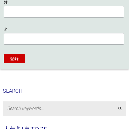
姓
名
SEARCH
Sear