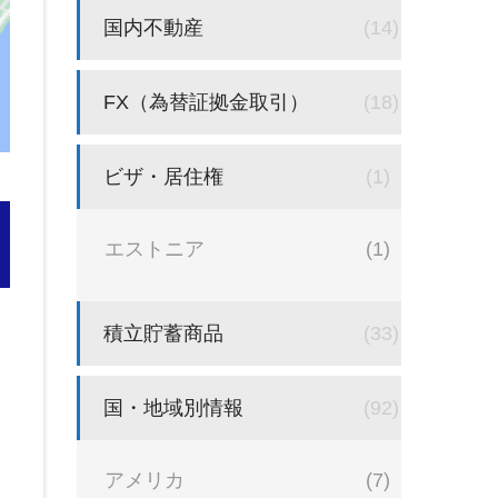
国内不動産
(14)
FX（為替証拠金取引）
(18)
ビザ・居住権
(1)
エストニア
(1)
積立貯蓄商品
(33)
国・地域別情報
(92)
アメリカ
(7)