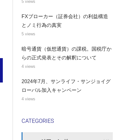
5 views
FXブローカー（証券会社）の利益構造
とノミ行為の真実
5 views
暗号通貨（仮想通貨）の課税。国税庁か
らの正式発表とその解釈について
4 views
2024年7月、サンライフ・サンジョイグ
ローバル加入キャンペーン
4 views
CATEGORIES