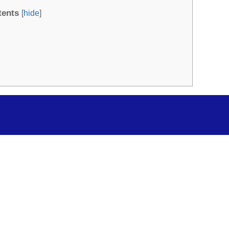
tents
[
hide
]