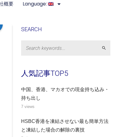
社概要
Language:
SEARCH
Search
人気記事TOP5
中国、香港、マカオでの現金持ち込み・
持ち出し
7 views
HSBC香港を凍結させない最も簡単方法
と凍結した場合の解除の裏技