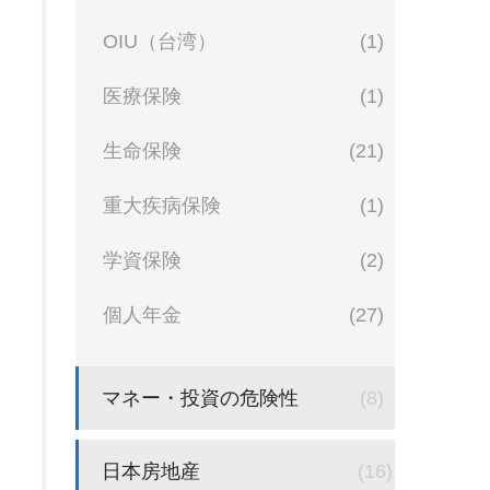
OIU（台湾）
(1)
医療保険
(1)
生命保険
(21)
重大疾病保険
(1)
学資保険
(2)
個人年金
(27)
マネー・投資の危険性
(8)
日本房地産
(16)