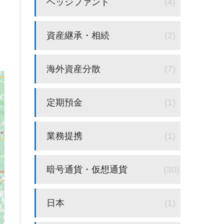
ヘッジファンド
(4)
資産継承・相続
(2)
海外資産分散
(7)
定期預金
(1)
業務提携
(1)
暗号通貨・仮想通貨
(30)
日本
(1)